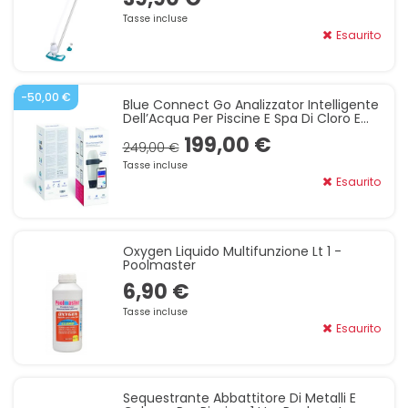
Tasse incluse
Esaurito
-50,00 €
Blue Connect Go Analizzator Intelligente
Dell’Acqua Per Piscine E Spa Di Cloro E
Bromo, Analizza Il PH, La Temperatura E Il
199,00 €
Redo
249,00 €
Tasse incluse
Esaurito
Oxygen Liquido Multifunzione Lt 1 -
Poolmaster
6,90 €
Tasse incluse
Esaurito
Sequestrante Abbattitore Di Metalli E