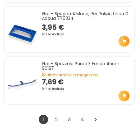
Gre - Spugna A Mano, Per Pulizia Linea D
Acqua 770334
3,95 €
Tasse incluse
Gre - Spazzola Pareti E Fondo 45cm
90127
Ultimi articoli in magazzino
7,69 €
Tasse incluse

1
2
3
4