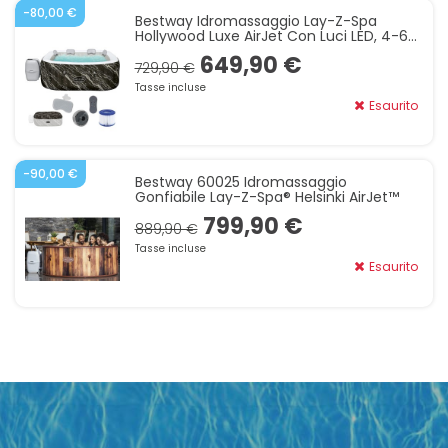
-80,00 €
Bestway Idromassaggio Lay-Z-Spa
Hollywood Luxe AirJet Con Luci LED, 4-6
Persone, Nero Effetto Marmo 6001F
649,90 €
729,90 €
Tasse incluse
Esaurito
-90,00 €
Bestway 60025 Idromassaggio
Gonfiabile Lay-Z-Spa® Helsinki AirJet™
799,90 €
889,90 €
Tasse incluse
Esaurito