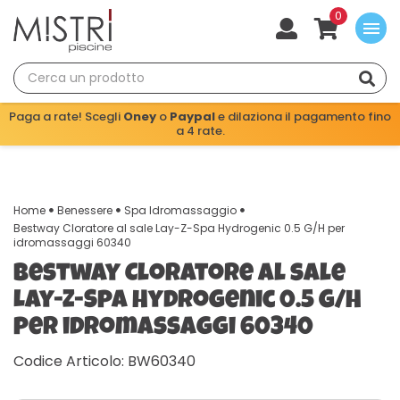
0
menu
Paga a rate! Scegli
Oney
o
Paypal
e dilaziona il pagamento fino
a 4 rate.
Home
Benessere
Spa Idromassaggio
Bestway Cloratore al sale Lay-Z-Spa Hydrogenic 0.5 G/H per
idromassaggi 60340
Bestway Cloratore al sale
Lay-Z-Spa Hydrogenic 0.5 G/H
per idromassaggi 60340
Codice Articolo: BW60340