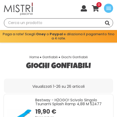
0
menu
Paga a rate! Scegli
Oney
o
Paypal
e dilaziona il pagamento fino
a 4 rate.
Home
Gonfiabili
Giochi Gonfiabili
GIOCHI GONFIABILI
Visualizzati 1-26 su 26 articoli
Bestway - H2OGO! Scivolo Singolo
Tsunami Splash Ramp 4,88 M 52477
19,90 €