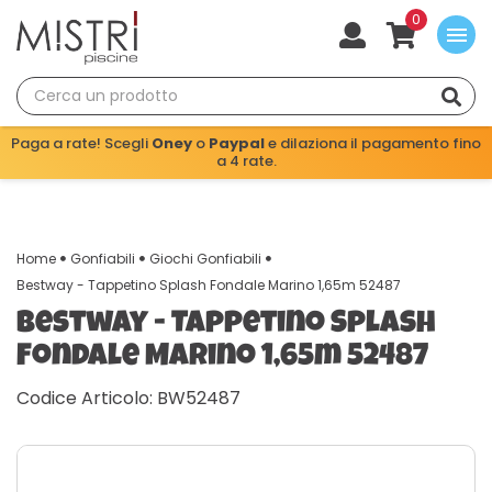
0
menu
Paga a rate! Scegli
Oney
o
Paypal
e dilaziona il pagamento fino
a 4 rate.
Home
Gonfiabili
Giochi Gonfiabili
Bestway - Tappetino Splash Fondale Marino 1,65m 52487
Bestway - Tappetino Splash
Fondale Marino 1,65m 52487
Codice Articolo: BW52487