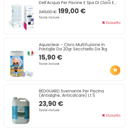
Dell’Acqua Per Piscine E Spa Di Cloro E
Bromo, Analizza Il PH, La Temperatura E Il
199,00 €
Redo
249,00 €
Tasse incluse
Esaurito
Aquaclear - Cloro Multifuzione In
Pastiglie Da 20gr Secchiello Da 1kg
15,90 €
Tasse incluse
REDGUARD Svernante Per Piscina
(antialghe, Anticalcare) Lt 5
23,90 €
Tasse incluse
Esaurito