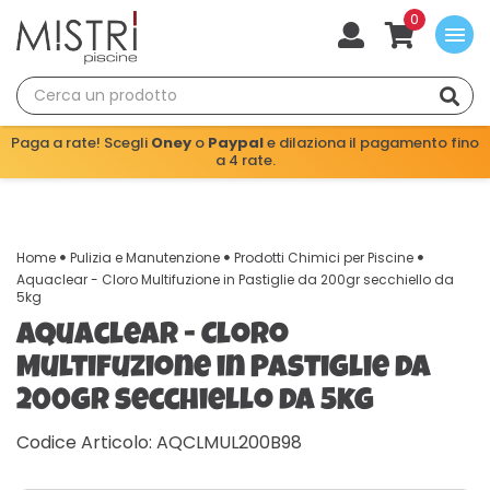
0
menu
Paga a rate! Scegli
Oney
o
Paypal
e dilaziona il pagamento fino
a 4 rate.
Home
Pulizia e Manutenzione
Prodotti Chimici per Piscine
Aquaclear - Cloro Multifuzione in Pastiglie da 200gr secchiello da
5kg
Aquaclear - Cloro
Multifuzione in Pastiglie da
200gr secchiello da 5kg
Codice Articolo: AQCLMUL200B98