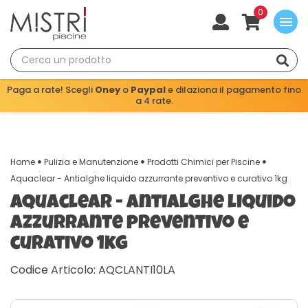
0
menu
Paga a rate! Scegli
Oney
o
Paypal
e dilaziona il pagamento fino
a 4 rate.
Home
Pulizia e Manutenzione
Prodotti Chimici per Piscine
Aquaclear - Antialghe liquido azzurrante preventivo e curativo 1kg
Aquaclear - Antialghe liquido
azzurrante preventivo e
curativo 1kg
Codice Articolo: AQCLANTI10LA