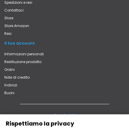
Spedizioni e resi
Contattaci
Store
Store Amazon
Resi
Il tuo account
Informazioni personali
Restituzione prodotto
Ordini
Note di credito
Indirizzi
Buoni
Contatti
Via Vittorio Veneto, 65 - 22060 Carugo (CO)
Rispettiamo la privacy
+39 031 762839