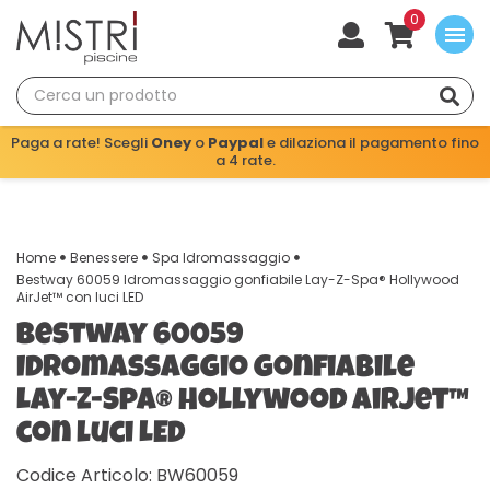
0
menu
Paga a rate! Scegli
Oney
o
Paypal
e dilaziona il pagamento fino
a 4 rate.
Home
Benessere
Spa Idromassaggio
Bestway 60059 Idromassaggio gonfiabile Lay-Z-Spa® Hollywood
AirJet™ con luci LED
Bestway 60059
Idromassaggio gonfiabile
Lay-Z-Spa® Hollywood AirJet™
con luci LED
Codice Articolo: BW60059