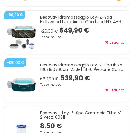
-80,00 €
Bestway Idromassaggio Lay-Z-Spa
Hollywood Luxe AirJet Con Luci LED, 4-6
Persone, Nero Effetto Marmo 6001F
649,90 €
729,90 €
Tasse incluse
Esaurito
-120,00 €
Bestway Idromassaggio Lay-Z-Spa Ibiza
180x180x66cm AirJet, 4-6 Persone Con
EnergySense 6002U
539,90 €
659,90 €
Tasse incluse
Esaurito
Bastway - Lay-Z-Spa Cartuccia Filtro VI
2 Pezzi 60311
8,50 €
Tasse incluse