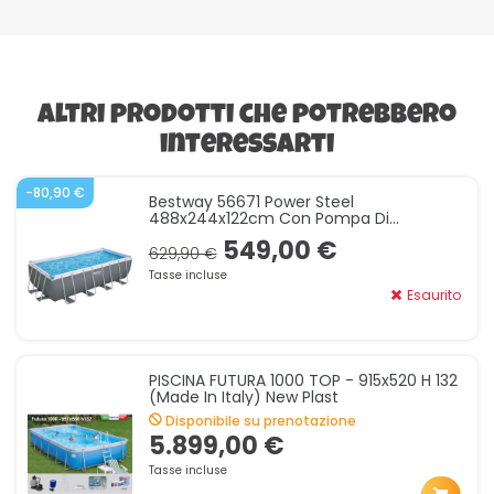
Altri prodotti che potrebbero
interessarti
-80,90 €
Bestway 56671 Power Steel
488x244x122cm Con Pompa Di
Filtrazione A Sabbia, Scaletta, Telo Di
549,00 €
Copertura
629,90 €
Tasse incluse
Esaurito
PISCINA FUTURA 1000 TOP - 915x520 H 132
(made In Italy) New Plast
Disponibile su prenotazione
5.899,00 €
Tasse incluse