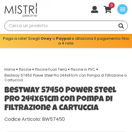
0
menu
Paga a rate! Scegli
Oney
o
Paypal
e dilaziona il pagamento fino
a 4 rate.
Home
Piscine
Piscine Fuori Terra
Piscine in PVC
Bestway 57450 Power Steel Pro 244x61cm con Pompa di Filtrazione a
Cartuccia
Bestway 57450 Power Steel
Pro 244x61cm con Pompa di
Filtrazione a Cartuccia
Codice Articolo: BW57450