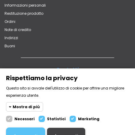
Informazioni personali
Restituzione prodotto
Ordini
Note di credito
Indirizzi
Buoni
Contatti
Via Vittorio Veneto, 65 - 22060 Carugo (CO)
Rispettiamo la privacy
+39 031 762839
Questo sito si avvale dell'utilizzo di cookie per offrire una migliore
multistore@mistri.it
esperienza utente.
© 2026 - Mistri GDC Srl - P.iva 01893770139 - Via Vittorio Veneto,
Mostra di più
65 22060 Carugo (CO)
Design and Powered by
Due Elle Web Agency
Necessari
Statistici
Marketing
Privacy Policy
Cookie necessari
Necessari
I Cookie Necessari aiutano il sito web
Cookie