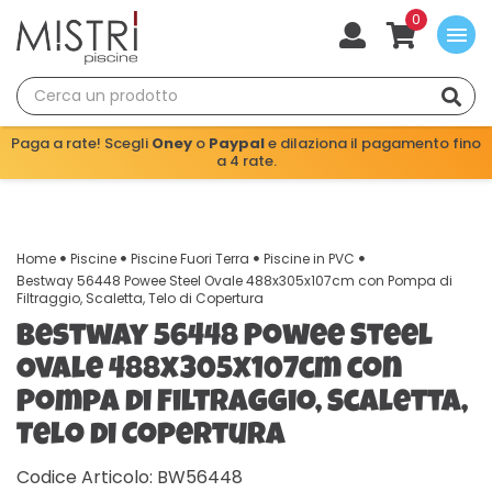
0
menu
Paga a rate! Scegli
Oney
o
Paypal
e dilaziona il pagamento fino
a 4 rate.
Home
Piscine
Piscine Fuori Terra
Piscine in PVC
Bestway 56448 Powee Steel Ovale 488x305x107cm con Pompa di
Filtraggio, Scaletta, Telo di Copertura
Bestway 56448 Powee Steel
Ovale 488x305x107cm con
Pompa di Filtraggio, Scaletta,
Telo di Copertura
Codice Articolo: BW56448