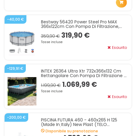
-40,00 €
Bestway 56420 Power Steel Pro MAX
366x122cm Con Pompa Di Filtrazione,
Scaletta, Telo Di Copertura
319,90 €
359,90 €
Tasse incluse
Esaurito
-129,91 €
INTEX 26364 Ultra Xtr 732x366x132 Cm
Rettangolare Con Pompa Di Filtrazione A
Sabbia, Scaletta, Telo Di Copertura
1.069,99 €
1.199,90 €
Tasse incluse
Esaurito
-200,00 €
PISCINA FUTURA 460 - 460x265 H 125
(made In Italy) New Plast (TELO
AZZURRO)
Disponibile su prenotazione