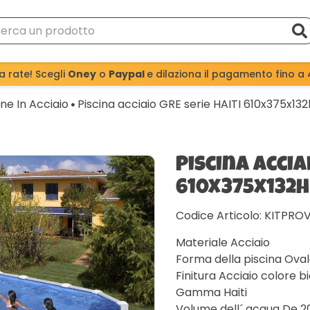
a rate! Scegli
Oney
o
Paypal
e dilaziona il pagamento fino a 
ine In Acciaio
Piscina acciaio GRE serie HAITI 610x375x132
Piscina accia
610x375x132h
Codice Articolo: KITPRO
Materiale Acciaio
Forma della piscina Ova
Finitura Acciaio colore b
Gamma Haiti
Volume dell´ acqua De 2