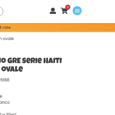
0
menu
4 rate.
h ovale
io GRE serie HAITI
 ovale
V6188
le
ianco
0 a 30m³