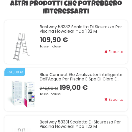
Altri prodotti che potrebbero
interessarti
Bestway 58332 Scaletta Di Sicurezza Per
Piscina Flowclear™ Da 1.32 M
109,90 €
Tasse incluse
Esaurito
-50,00 €
Blue Connect Go Analizzator Intelligente
Dell’Acqua Per Piscine E Spa Di Cloro E
Bromo, Analizza Il PH, La Temperatura E Il
199,00 €
Redo
249,00 €
Tasse incluse
Esaurito
Bestway 58331 Scaletta Di Sicurezza Per
Piscina Flowclear™ Da 1.22 M