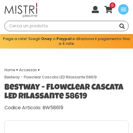
0
menu
Paga a rate! Scegli
Oney
o
Paypal
e dilaziona il pagamento fino
a 4 rate.
Home
Accessori
Bestway - Flowclear Cascata LED Rilassante 58619
Bestway - Flowclear Cascata
LED Rilassante 58619
Codice Articolo: BW58619