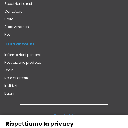
Spedizioni e resi
Contattaci
Store
Store Amazon
Resi
Il tuo account
Informazioni personali
Restituzione prodotto
Ordini
Note di credito
Indirizzi
Buoni
Contatti
Via Vittorio Veneto, 65 - 22060 Carugo (CO)
Rispettiamo la privacy